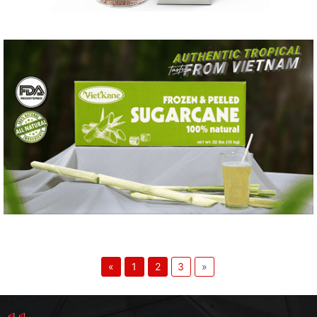
«
1
2
3
»